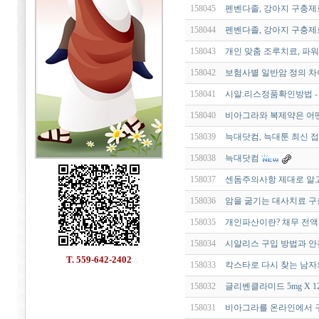
158045
펜벤다졸, 강아지 구충제로
158044
펜벤다졸, 강아지 구충제로
158043
개인 맞춤 조루치료, 파
158042
보험사별 일반암 정의 차
158041
시알.리스정품확인방법 - 
158040
비아그라와 복제약은 어떤
158039
늑대닷컴, 늑대툰 최신 접
158038
늑대닷컴
158037
센돔주의사항 제대로 알고 
158036
암을 굶기는 대사치료 구충
158035
개인파산이란? 채무 전액
158034
시알리스 구입 방법과 안전
T. 559-642-2402
158033
칵스타로 다시 찾는 남자
158032
글리벤클라미드 5mg X 1
158031
비아그라를 온라인에서 구