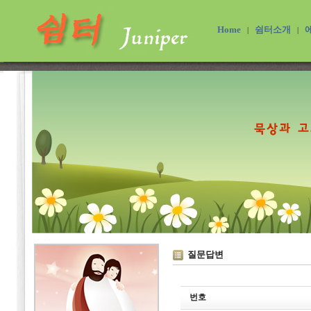
Home
쉼터소개
|
|
질문답변
번호