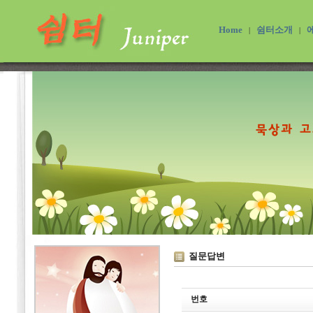
Home
쉼터소개
|
|
질문답변
번호