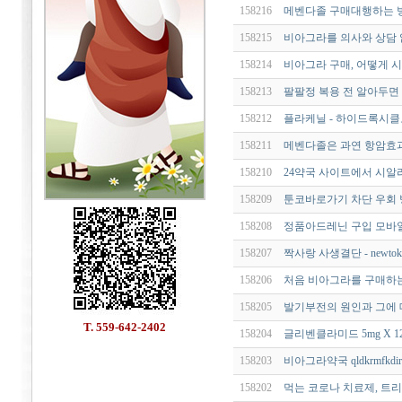
158216
메벤다졸 구매대행하는 방법 
158215
비아그라를 의사와 상담 
158214
비아그라 구매, 어떻게 
158213
팔팔정 복용 전 알아두면
158212
플라케닐 - 하이드록시클로로
158211
메벤다졸은 과연 항암효과가
158210
24약국 사이트에서 시알리
158209
툰코바로가기 차단 우회 
158208
정품아드레닌 구입 모바일 추
158207
짝사랑 사생결단 - newtok
158206
처음 비아그라를 구매하는
158205
발기부전의 원인과 그에 
T. 559-642-2402
158204
글리벤클라미드 5mg X 1
158203
비아그라약국 qldkrmfkdirr
158202
먹는 코로나 치료제, 트리아