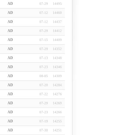
AD
07-29
14495
AD
07-12
14460
AD
07-12
14437
AD
07-29
14412
AD
07-15
14409
AD
07-29
14352
AD
07-13
14348
AD
07-23
14346
AD
08-05
14309
AD
07-20
14284
AD
07-22
14276
AD
07-29
14269
AD
07-23
14266
AD
07-19
14255
AD
07-30
14251