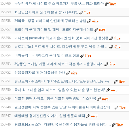
156760
누누티비 대체 사이트 주소 바로가기 무료 OTT 영화 드라마
156759
화상만남사이트 진작 해볼껄 짱 - 제주채팅
156758
24약국 - 정품 비아그라 안전하게 구매하는 방법
156757
프릴리지 구매 가이드 및 혜택 - 프릴리지구매사이트
156756
마나토끼 (manatoki): 최고의 온라인 만화 및 애니메이션 플랫폼
156755
뉴토끼: No.1 무료 웹툰 사이트. 다양한 웹툰 무료 제공. 가장 …
156754
비아몰약국 - 비아그라 구매 및 이벤트 정보
156753
3달동안 소개팅 어플 여러개 써보고 적는 후기 - 출장마사지
156752
신용불량자를 위한 대출상품 안내
156751
링크모아 - 주소야/여기여/주소요/링크세상/모두링크/망고/jusoy…
156750
국내 최고 대출 업체 리스트 | 믿을 수 있는 대출 정보 한눈에!
156749
미프진 판매 사이트 - 정품 미프진 구매방법 - 미소약국
156748
일상생활에 지쳐 숨쉴수 없는 당신! 다이아콜걸|다이아출장샵에…
156747
매일매일 흥미진진한 이야기, 일일 웹툰의 매력
156746
링크모음.site 소개 - 대한민국 온라인 이용자들을 위한 유용한 …