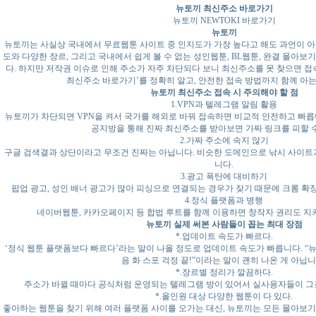
뉴토끼 최신주소 바로가기
뉴토끼 NEWTOKI 바로가기
뉴토끼
뉴토끼는 사실상 국내에서 무료웹툰 사이트 중 인지도가 가장 높다고 해도 과언이 아
도와 다양한 장르, 그리고 국내에서 쉽게 볼 수 없는 성인웹툰, BL웹툰, 완결 몰아보
다. 하지만 저작권 이슈로 인해 주소가 자주 차단되다 보니 최신주소를 못 찾으면 접
최신주소 바로가기’를 정확히 알고, 안전한 접속 방법까지 함께 아는
뉴토끼 최신주소 접속 시 주의해야 할 점
1.VPN과 텔레그램 알림 활용
뉴토끼가 차단되면 VPN을 켜서 국가를 해외로 바꿔 접속하면 비교적 안전하고 빠릅
공지방을 통해 진짜 최신주소를 받아보면 가짜 링크를 피할 
2.가짜 주소에 속지 않기
구글 검색결과 상단이라고 무조건 진짜는 아닙니다. 비슷한 도메인으로 낚시 사이트가
니다.
3.광고 폭탄에 대비하기
팝업 광고, 성인 배너 광고가 많아 피싱으로 연결되는 경우가 잦기 때문에 크롬 확
4.정식 플랫폼과 병행
네이버웹툰, 카카오페이지 등 합법 루트를 함께 이용하면 창작자 권리도 지
뉴토끼 실제 써본 사람들이 꼽는 최대 장점
*.업데이트 속도가 빠르다.
‘정식 웹툰 플랫폼보다 빠르다’라는 말이 나올 정도로 업데이트 속도가 빠릅니다. “
음 화 스포 걱정 끝!”이라는 말이 괜히 나온 게 아닙니
*.장르별 정리가 깔끔하다.
주소가 바뀔 때마다 공식처럼 운영되는 텔레그램 방이 있어서 실사용자들이 그
*.올인원 대상 다양한 웹툰이 다 있다.
좋아하는 웹툰을 찾기 위해 여러 플랫폼 사이를 오가는 대신, 뉴토끼는 모든 몰아보기