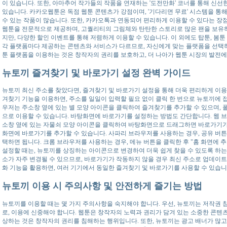
이 있습니다. 또한, 아마추어 작가들의 작품을 연재하는 '도전만화' 코너를 통해 신선
있습니다. 카카오웹툰은 독점 웹툰 콘텐츠가 강점이며, '기다리면 무료' 시스템을 통
수 있는 작품이 많습니다. 또한, 카카오톡과 연동되어 편리하게 이용할 수 있다는 장
웹툰을 전문적으로 제공하며, 고퀄리티의 그림체와 탄탄한 스토리로 많은 팬을 보유하
지만, 다양한 할인 이벤트를 통해 저렴하게 이용할 수 있습니다. 이 외에도 탑툰, 봄툰
각 플랫폼마다 제공하는 콘텐츠와 서비스가 다르므로, 자신에게 맞는 플랫폼을 선택하
툰 플랫폼을 이용하는 것은 창작자의 권리를 보호하고, 더 나아가 웹툰 시장의 발전에
뉴토끼 즐겨찾기 및 바로가기 설정 완벽 가이드
뉴토끼 최신 주소를 찾았다면, 즐겨찾기 및 바로가기 설정을 통해 더욱 편리하게 이용
겨찾기 기능을 이용하면, 주소를 일일이 입력할 필요 없이 클릭 한 번으로 뉴토끼에 
우저는 주소창 옆에 있는 별 모양 아이콘을 클릭하여 즐겨찾기를 추가할 수 있으며, 
으로 이용할 수 있습니다. 바탕화면에 바로가기를 설정하는 방법도 간단합니다. 웹 브
소창 옆에 있는 자물쇠 모양 아이콘을 클릭하여 바탕화면으로 드래그하면 바로가기가
화면에 바로가기를 추가할 수 있습니다. 사파리 브라우저를 사용하는 경우, 공유 버튼을
택하면 됩니다. 크롬 브라우저를 사용하는 경우, 메뉴 버튼을 클릭한 후 "홈 화면에 
설정할 때는, 뉴토끼를 상징하는 아이콘으로 변경하여 더욱 쉽게 찾을 수 있도록 하는 
소가 자주 변경될 수 있으므로, 바로가기가 작동하지 않을 경우 최신 주소로 업데이트
화 기능을 활용하면, 여러 기기에서 동일한 즐겨찾기 및 바로가기를 사용할 수 있습니
뉴토끼 이용 시 주의사항 및 안전하게 즐기는 방법
뉴토끼를 이용할 때는 몇 가지 주의사항을 숙지해야 합니다. 우선, 뉴토끼는 저작권 
로, 이용에 신중해야 합니다. 웹툰은 창작자의 노력과 권리가 담겨 있는 소중한 콘텐
상하는 것은 창작자의 권리를 침해하는 행위입니다. 또한, 뉴토끼는 광고 배너가 많고