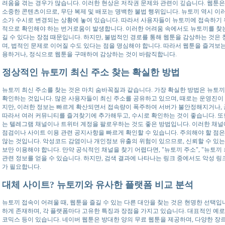
려움을 겪는 경우가 많습니다. 이러한 현상은 저작권 문제와 관련이 깊습니다. 웹툰은
소중한 콘텐츠이므로, 무단 복제 및 배포는 명백한 불법 행위입니다. 뉴토끼 역시 이
소가 수시로 변경되는 상황에 놓여 있습니다. 따라서 사용자들이 뉴토끼에 접속하기 
적으로 확인해야 하는 번거로움이 발생합니다. 이러한 어려움 속에서도 뉴토끼를 찾는
길 수 있다는 장점 때문입니다. 하지만, 불법적인 경로를 통해 웹툰을 감상하는 것은
며, 법적인 문제로 이어질 수도 있다는 점을 명심해야 합니다. 따라서 웹툰을 즐겨보
용하거나, 정식으로 웹툰을 구매하여 감상하는 것이 바람직합니다.
정상적인 뉴토끼 최신 주소 찾는 확실한 방법
뉴토끼 최신 주소를 찾는 것은 마치 숨바꼭질과 같습니다. 가장 확실한 방법은 뉴토
확인하는 것입니다. 많은 사용자들이 최신 주소를 공유하고 있으며, 때로는 운영진이 
지만, 이러한 정보는 빠르게 확산되면서 접속량이 폭주하여 서버가 불안정해지거나, 
따라서 여러 커뮤니티를 즐겨찾기에 추가해두고, 수시로 확인하는 것이 좋습니다. 또
는 텔레그램 채널이나 트위터 계정을 팔로우하는 것도 좋은 방법입니다. 이러한 채널
점검이나 사이트 이용 관련 공지사항을 빠르게 확인할 수 있습니다. 주의해야 할 점은
않는 것입니다. 악성코드 감염이나 개인정보 유출의 위험이 있으므로, 신뢰할 수 있
보만 이용해야 합니다. 만약 공식적인 채널을 찾기 어렵다면, "뉴토끼 주소", "뉴토끼
관련 정보를 얻을 수 있습니다. 하지만, 검색 결과에 나타나는 링크 중에서도 악성 링
가 필요합니다.
대체 사이트? 뉴토끼와 유사한 플랫폼 비교 분석
뉴토끼 접속이 어려울 때, 웹툰을 즐길 수 있는 다른 대안을 찾는 것은 현명한 선택입
하게 존재하며, 각 플랫폼마다 고유한 특징과 장점을 가지고 있습니다. 대표적인 예로
코믹스 등이 있습니다. 네이버 웹툰은 방대한 양의 무료 웹툰을 제공하며, 다양한 장