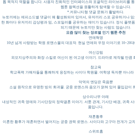
톱 목적지 역할을 합니다. 사용자 친화적인 인터페이스와 포괄적인 라이브러리를 통
웹툰 컬렉션을 원활하게 탐색할 수 있습니다.
*.커뮤니티형 댓글 문화가 활발하다.
뉴토끼에는 에피소드별 댓글이 꽤 활성화되어 있어서, 유저끼리 스포 공유하거나 밈
한 화마다 유저끼리 감상평과 밈, 스포일러를 공유하는 재미가 있습니다. 정식 플랫폼
되기 때문에 뉴토끼만 찾는 사람도 많습니다.
요즘 많이 찾는 장르별 인기 웹툰 추천
연애혁명
10년 넘게 사랑받는 학원 로맨스물의 대표작. 현실 연애와 우정 이야기로 10~20
여신강림
외모지상주의와 화장 스킬로 여신이 된 여고생 이야기. 드라마로 제작될 만큼 
참교육
학교폭력 가해자들을 통쾌하게 응징하는 사이다 학원물. 여학생 독자뿐 아니라 
악역의 엔딩은 죽음뿐
소설 원작으로 유명한 빙의·회귀물. 궁중 로맨스와 음모가 얽혀 있어 몰입감이 최
상수리나무 아래
내성적인 귀족 영애와 기사단장의 정략결혼 이야기. 서툰 관계, 기사단 배경, 귀족 
품입니다.
재혼황후
이혼한 황후가 재혼하면서 벌어지는 궁중 권력 로맨스. 사이다와 고구마 전개가 교차되
스위트홈