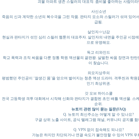
괴물 아파트 생존 스릴러의 대표작. 좀비물 좋아하는 사람이라면
사신소년
죽음의 신과 계약한 소년의 복수극을 그린 작품. 판타지 요소와 스릴러가 섞여 있어서
급됨.
살인자ㅇ난감
현실과 판타지가 섞인 심리 스릴러 웹툰의 대표주자. 살인자의 내면을 주인공 시점
으로 유명해요.
독고 리와인드
학교 폭력과 조직 싸움을 다룬 정통 학원 액션물의 끝판왕. 살벌한 싸움 장면과 탄탄
이 찾습니다.
외모지상주의
평범했던 주인공이 ‘잘생긴 몸’을 얻으며 벌어지는 청춘 액션 드라마. 격투씬과 학원
인기 최상위권.
갓 오브 하이스쿨
전국 고등학생 격투 대회에서 시작해 신화와 판타지가 결합된 초인 배틀 액션물. 스케
순위.
뉴토끼 관련 많이 묻는 질문(FAQ)
Q. 뉴토끼 최신주소는 어떻게 알 수 있나요?
구글 상위 노출 사이트, 공식 텔레그램 채널, 커뮤니티 공지를 
Q. VPN 없이 접속해도 되나요?
가능은 하지만 차단되거나 연결 속도가 불안정할 수 있어 VPN 우