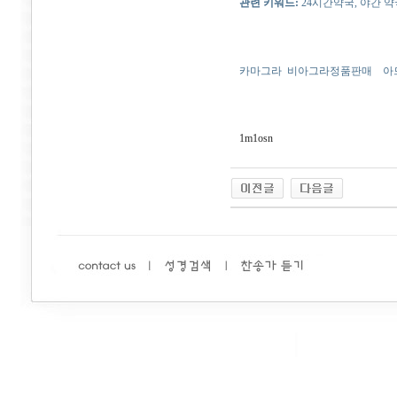
관련 키워드:
24시간약국, 야간 약국
카마그라
비아그라정품판매
아
1m1osn