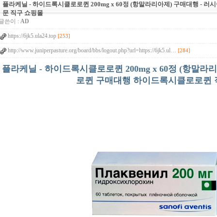
플라케닐 - 하이드록시클로로퀸 200mg x 60정 (항말라리아제) 구매대행 - 러시
문 직구 쇼핑몰
글쓴이 :
AD
https://6jk5.ula24.top
[253]
http://www.juniperpasture.org/board/bbs/logout.php?url=https://6jk5.ul…
[284]
플라케닐 - 하이드록시클로로퀸 200mg x 60정 (항말라
로퀸 구매대행 하이드록시클로로퀸 