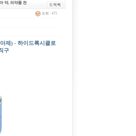
아 약, 의약품 전
조회 : 475
리아제) - 하이드록시클로
직구