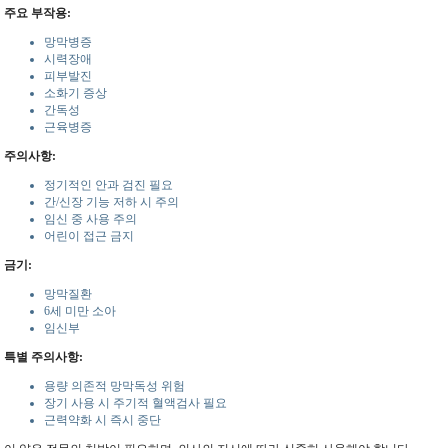
주요 부작용:
망막병증
시력장애
피부발진
소화기 증상
간독성
근육병증
주의사항:
정기적인 안과 검진 필요
간/신장 기능 저하 시 주의
임신 중 사용 주의
어린이 접근 금지
금기:
망막질환
6세 미만 소아
임신부
특별 주의사항:
용량 의존적 망막독성 위험
장기 사용 시 주기적 혈액검사 필요
근력약화 시 즉시 중단