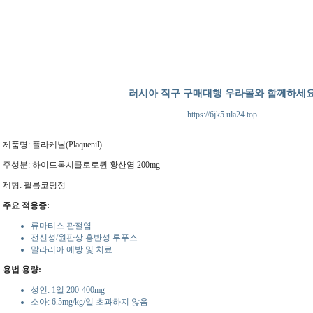
러시아 직구 구매대행 우라몰와 함께하세
https://6jk5.ula24.top
제품명: 플라케닐(Plaquenil)
주성분: 하이드록시클로로퀸 황산염 200mg
제형: 필름코팅정
주요 적응증:
류마티스 관절염
전신성/원판상 홍반성 루푸스
말라리아 예방 및 치료
용법 용량:
성인: 1일 200-400mg
소아: 6.5mg/kg/일 초과하지 않음